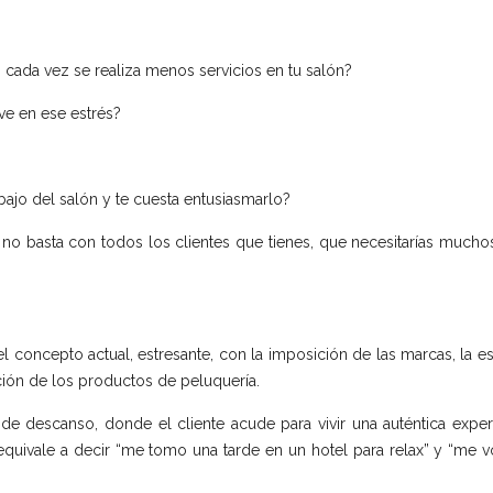
o, cada vez se realiza menos servicios en tu salón?
ive en ese estrés?
ajo del salón y te cuesta entusiasmarlo?
o basta con todos los clientes que tienes, que necesitarías muchos
 concepto actual, estresante, con la imposición de las marcas, la escas
ción de los productos de peluquería.
 de descanso, donde el cliente acude para vivir una auténtica experi
ue equivale a decir “me tomo una tarde en un hotel para relax” y “me 