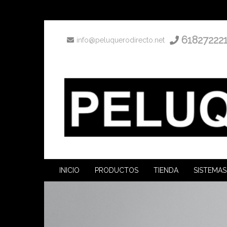
61827222
info@peluquerodirecto.net
INICIO
PRODUCTOS
TIENDA
SISTEMAS