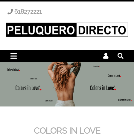
618272221
COLORS IN LOVE