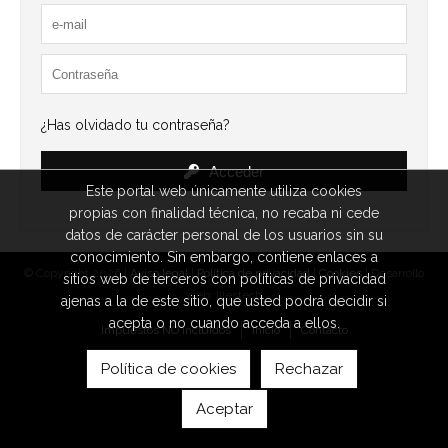
¿Has olvidado tu contraseña?
Acceder
Este portal web únicamente utiliza cookies
propias con finalidad técnica, no recaba ni cede
datos de carácter personal de los usuarios sin su
conocimiento. Sin embargo, contiene enlaces a
© Copyright 2026 |
Aviso legal
|
Política de privacidad
|
Cookies
| Desarrollo
sitios web de terceros con políticas de privacidad
web: Illestech
ajenas a la de este sitio, que usted podrá decidir si
acepta o no cuando acceda a ellos.
Impuestos NO incluidos
Inicio
Contacto
Política de cookies
Rechazar
Aceptar