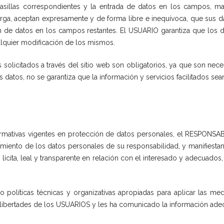
sillas correspondientes y la entrada de datos en los campos, mar
ga, aceptan expresamente y de forma libre e inequívoca, que sus da
sión de datos en los campos restantes. El USUARIO garantiza que los
lquier modificación de los mismos.
licitados a través del sitio web son obligatorios, ya que son neces
s datos, no se garantiza que la información y servicios facilitados s
rmativas vigentes en protección de datos personales, el RESPONSAB
ento de los datos personales de su responsabilidad, y manifiestame
ícita, leal y transparente en relación con el interesado y adecuados, 
políticas técnicas y organizativas apropiadas para aplicar las me
libertades de los USUARIOS y les ha comunicado la información ade