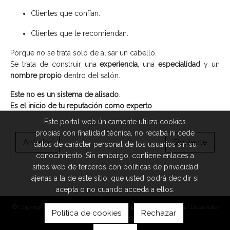
Clientes que confían.
Clientes que te recomiendan.
Porque no se trata solo de alisar un cabello.
Se trata de construir una
experiencia
, una
especialidad
y un
nombre propio
dentro del salón.
Este no es un sistema de alisado
.
Es el inicio de tu reputación como experto
.
Este portal web únicamente utiliza cookies
propias con finalidad técnica, no recaba ni cede
Anterior
Siguiente
datos de carácter personal de los usuarios sin su
conocimiento. Sin embargo, contiene enlaces a
sitios web de terceros con políticas de privacidad
ajenas a la de este sitio, que usted podrá decidir si
acepta o no cuando acceda a ellos.
© Copyright 2026 |
Aviso legal
|
Política de privacidad
|
Cookies
| Desarrollo
Política de cookies
Rechazar
web: Illestech