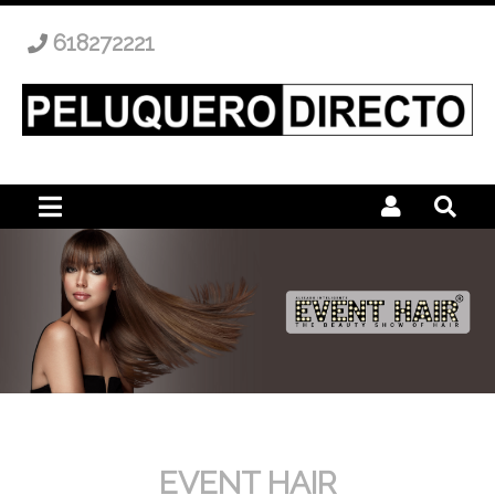
618272221
EVENT HAIR